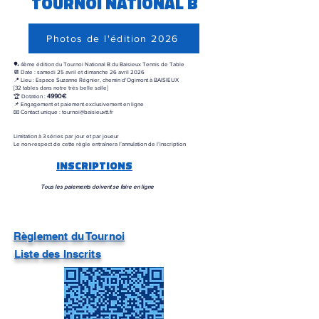
TOURNOI NATIONAL B
Photos de l'édition 2026
🏓 4ème édition du Tournoi National B du Baisieux Tennis de Table
📆 Date : samedi 25 avril et dimanche 26 avril 2026
📍 Lieu : Espace Suzanne Régnier, chemin d'Ogimont à BAISIEUX
[32 tables dans notre très belle salle]
4990€
🏆 Dotation :
📌 Engagement et paiement exclusivement en ligne
📧 Contact unique : tournoi@baisieuxtt.fr
Limitation à 3 séries par jour et par joueur
Le non-respect de cette règle entraînera l’annulation de l’inscription
INSCRIPTIONS
Tous les paiements doivent se faire en ligne​
Règlement du Tournoi
Liste des Inscrits