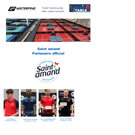
Toute l'actu du ping
Infos, autres tournois...
Saint amand
Partenaire officiel
Bastien REMBERT
Tom CLOSSET
Florian BOURRASSAUD
Abdel-Kader SALIFOU
Vainqueur 2026
Vainqueur 2023
Vainqueur 2025
Vainqueur 2024