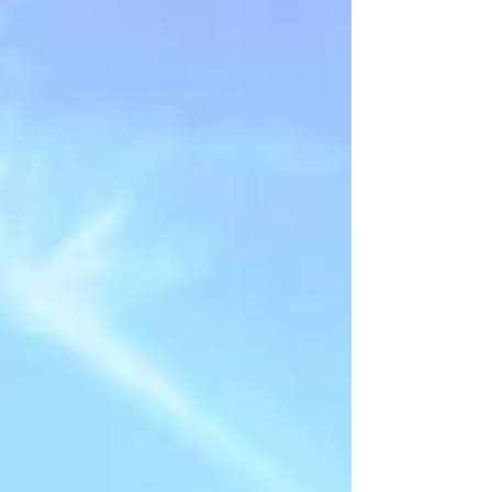
Vétérans (plus de 40 ans) Certificat médical à
chaque changement de catégorie : 40 ans -
45 ans - 50 ans - 55 ans etc..... Les
inscriptions ne sont plus possibles en format
papier mais nous pouvons vous aider l