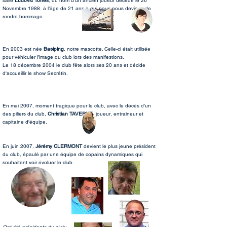
salle
Ludovic Torres
, du nom d’un ancien joueur décédé le 26
Novembre 1988 à l’âge de 21 ans à qui nous nous devions de
rendre hommage.
En 2003 est née
Basiping
, notre mascotte. Celle-ci était utilisée
pour véhiculer l’image du club lors des manifestions.
Le 18 décembre 2004 le club fête alors ses 20 ans et décide
d'accueillir le show Secrétin.
En mai 2007, moment tragique pour le club, avec le décés d’un
des piliers du club,
Christian TAVERNE,
joueur, entraîneur et
capitaine d'équipe.
En juin 2007,
Jérémy CLERMONT
devient le plus jeune président
du club, épaulé par une équipe de copains dynamiques qui
souhaitent voir évoluer le club.