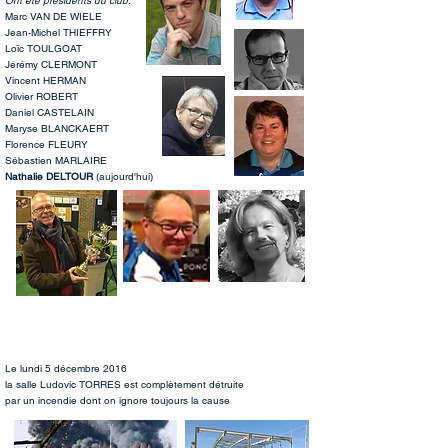
Ont été présidents du club:
Marc VAN DE WIELE
Jean-Michel THIEFFRY
Loïc TOULGOAT
Jérémy CLERMONT
Vincent HERMAN
Olivier ROBERT
Daniel CASTELAIN
Maryse BLANCKAERT
Florence FLEURY
Sébastien MARLAIRE
Nathalie DELTOUR
(aujourd'hui)
Le lundi 5 décembre 2016
la salle Ludovic TORRES est complètement détruite
par un incendie dont on ignore toujours la cause