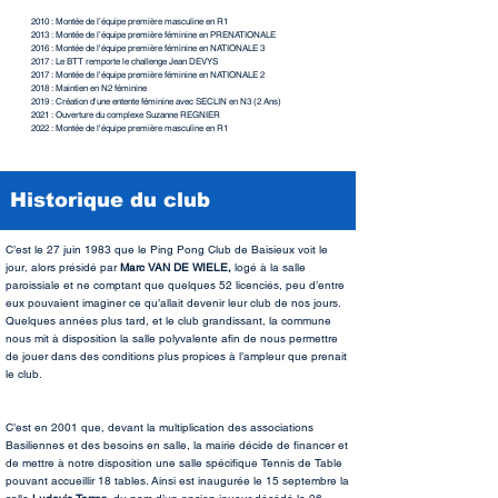
2010 : Montée de l’équipe première masculine en R1
2013 : Montée de l’équipe première féminine en PRENATIONALE
2016 : Montée de l'équipe première féminine en NATIONALE 3
2017 : Le BTT remporte le challenge Jean DEVYS
2017 : Montée de l'équipe première féminine en NATIONALE 2
2018 : Maintien en N2 féminine
2019 : Création d'une entente féminine avec SECLIN en N3 (2 Ans)
2021 : Ouverture du complexe Suzanne REGNIER
2022 : Montée de l'équipe première masculine en R1
Historique du club
C’est le 27 juin 1983 que le Ping Pong Club de Baisieux voit le
jour, alors présidé par
Marc VAN DE WIELE,
logé à la salle
paroissiale et ne comptant que quelques 52 licenciés, peu d’entre
eux pouvaient imaginer ce qu’allait devenir leur club de nos jours.
Quelques années plus tard, et le club grandissant, la commune
nous mit à disposition la salle polyvalente afin de nous permettre
de jouer dans des conditions plus propices à l’ampleur que prenait
le club.
C’est en 2001 que, devant la multiplication des associations
Basiliennes et des besoins en salle, la mairie décide de financer et
de mettre à notre disposition une salle spécifique Tennis de Table
pouvant accueillir 18 tables. Ainsi est inaugurée le 15 septembre la