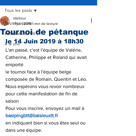
Tous les posts
ldeltour
Tous les posts
11 juin 2019
1 min de lecture
Tournoi de pétanque
Actualités du Btt
le 14 Juin 2019 à 18h30
A la une
L'an passé, c'est l'équipe de Valérie, 
Catherine, Philippe et Roland qui avait 
emporté
le tournoi face à l'équipe belge 
composée de Romain, Quentin et Léo.
Nous espérons vous revoir nombreux 
pour cette manifestation de fin de 
saison
Pour vous inscrire, envoyez un mail à 
basipingbtt@baisieuxtt.fr
en indiquant bien si vous êtes seul ou 
dans une équipe.