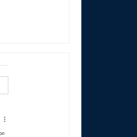
laration d'impôts
on 