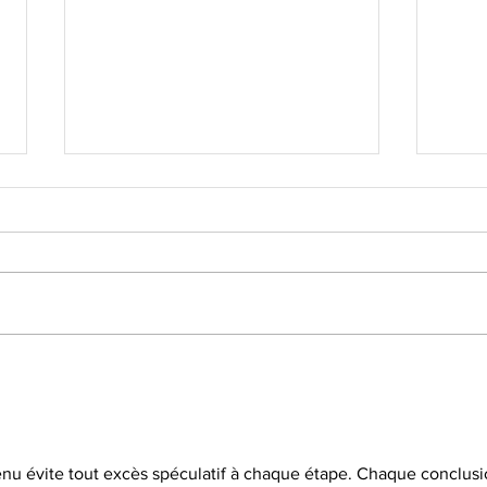
Déc
Forum des assos le
samedi 5 septembre
nu évite tout excès spéculatif à chaque étape. Chaque conclusi