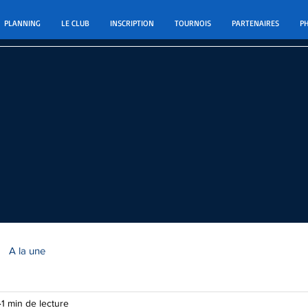
PLANNING
LE CLUB
INSCRIPTION
TOURNOIS
PARTENAIRES
P
A la une
1 min de lecture