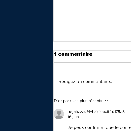
1 commentaire
Rédigez un commentaire...
Inscriptions saison
Trier par :
Les plus récents
2026-2027
rugahazas91+baisieuxttfrd179a8
16 juin
Je peux confirmer que le conte