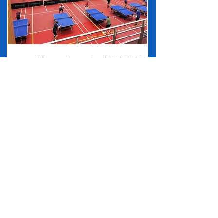
Tournoi interne le vendredi 22 Mai 2026
pas d'élimination directe, vous jouerez toute la
soirée !!! tirage au sort aléatoire, pas de tête de série
Matchs en 40 points avec handicap (1pt par tranche
de 100 pts) handicap max fixé à 20 points Tournoi
ouvert aux licenciés ou sur invitation. Inscription
gratuite sur place jusque 19h ou sur internet en
suivant ce lien Le Tournoi Interne | baisieuxtt