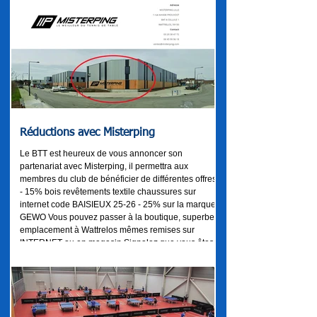
Réductions avec Misterping
Le BTT est heureux de vous annoncer son
partenariat avec Misterping, il permettra aux
membres du club de bénéficier de différentes offres :
- 15% bois revêtements textile chaussures sur
internet code BAISIEUX 25-26 - 25% sur la marque
GEWO Vous pouvez passer à la boutique, superbe
emplacement à Wattrelos mêmes remises sur
INTERNET ou en magasin Signalez que vous êtes
du club de BAISIEUX 1 rue Amédé PROUVOST BAT
A CELLULE 1 à WATTRELOS Contact :
03.20.38.47.72 Portable: 06