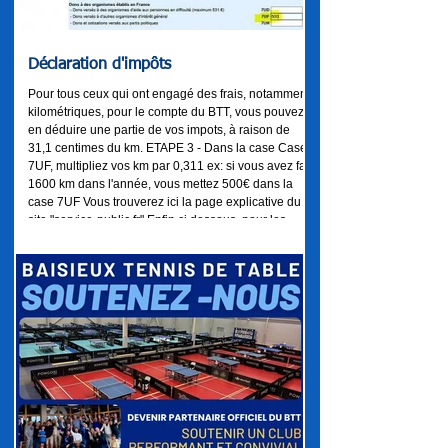
Déclaration d'impôts
Pour tous ceux qui ont engagé des frais, notamment
kilométriques, pour le compte du BTT, vous pouvez
en déduire une partie de vos impots, à raison de
31,1 centimes du km. ETAPE 3 - Dans la case Case
7UF, multipliez vos km par 0,311 ex: si vous avez fait
1600 km dans l'année, vous mettez 500€ dans la
case 7UF Vous trouverez ici la page explicative du
site "service-public.fr" Enfin ci dessous, pour les
puristes, la page source de la direction générale des
impots (article 200